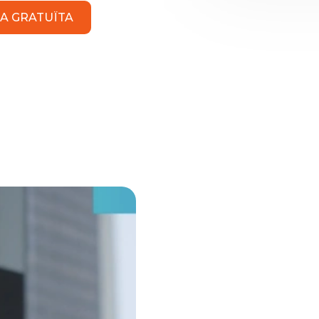
A GRATUÏTA
SERVEIS I
RENDIBLES
ORGANITZ
DE LUCRE
La gestió de projectes i