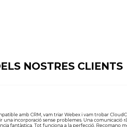
ELS NOSTRES CLIENTS
mpatible amb CRM, vam triar Webex i vam trobar CloudC
ir una incorporació sense problemes. Una comunicació ràpid
ència fantàstica. Tot funciona a la perfecció. Recomano