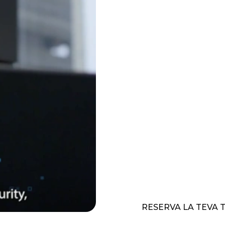
per a les ONG, ja que de
organització. El nostre 
gestió de TI. Ens encarr
tecnologia adequada i la
implementació i el mante
que podeu evitar les com
vos amb nosaltres i asse
siguin efectives.
Alguns dels avantatge
Reduir les despeses de
Optimitzar la coordina
Millorar la disponibil
Gestionar el risc, la 
Adapta’t a les necessit
RESERVA LA TEVA 