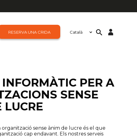
RESERVA UNA CRIDA
Català
Obre la barra d'eines
Search
for:
Search Button
 INFORMÀTIC PER A
TZACIONS SENSE
E LUCRE
ra organització sense ànim de lucre és el que
ganització cap endavant. Els nostres serveis