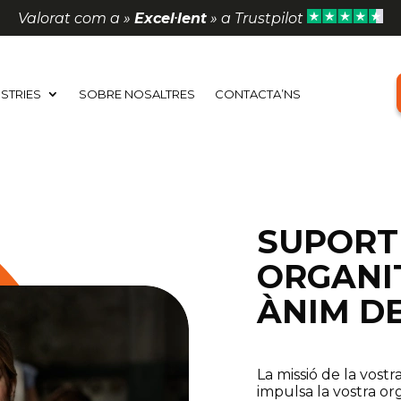
Valorat com a »
Excel·lent
» a Trustpilot
STRIES
SOBRE NOSALTRES
CONTACTA’NS
SUPORT
ORGANI
ÀNIM D
La missió de la vost
impulsa la vostra or