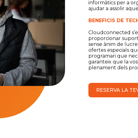
informàtics per a o
ajudar a assolir aque
BENEFICIS DE TEC
Cloudconnected s’e
proporcionar suport 
sense ànim de lucre.
ofertes especials qu
programari que neces
garanteix que la vos
plenament dels pr
RESERVA LA TE