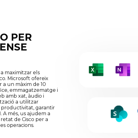
CO PER
SENSE
a maximitzar els
co. Microsoft ofereix
r a un màxim de 10
Office, emmagatzematge i
eb amb xat, àudio i
zació a utilitzar
productivitat, garantir
TI. A més, us ajudem a
uretat de Cisco per a
es operacions.