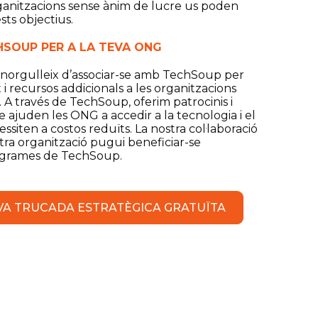
rganitzacions sense ànim de lucre us poden
sts objectius.
HSOUP PER A LA TEVA ONG
norgulleix d’associar-se amb TechSoup per
i recursos addicionals a les organitzacions
 A través de TechSoup, oferim patrocinis i
e ajuden les ONG a accedir a la tecnologia i el
siten a costos reduïts. La nostra col·laboració
tra organització pugui beneficiar-se
ogrames de TechSoup.
VA TRUCADA ESTRATÈGICA GRATUÏTA